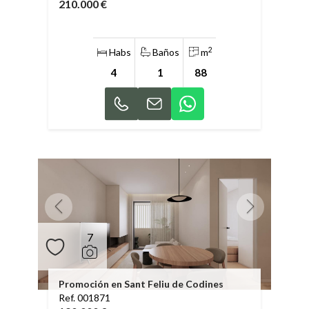
210.000 €
2
Habs
Baños
m
4
1
88
7
Promoción en Sant Feliu de Codines
Ref. 001871