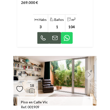
269.000 €
2
Habs
Baños
m
3
1
104
18
Piso en Calle Vic
Ref. 001909