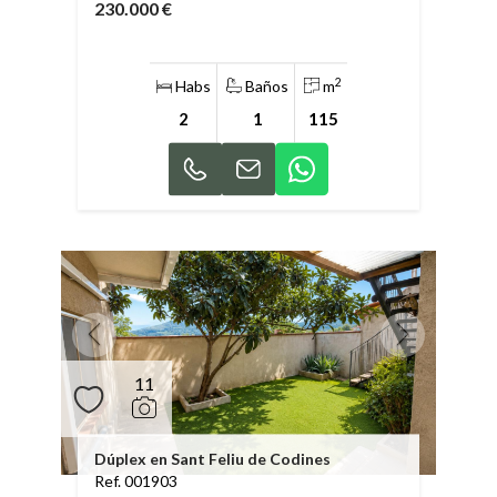
230.000 €
2
Habs
Baños
m
2
1
115
11
Dúplex en Sant Feliu de Codines
Ref. 001903