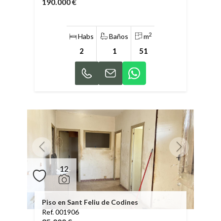
190.000 €
2
Habs
Baños
m
2
1
51
12
Piso en Sant Feliu de Codines
Ref. 001906