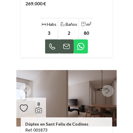
269.000 €
2
Habs
Baños
m
3
2
80
8
Dúplex en Sant Feliu de Codines
Ref. 001873