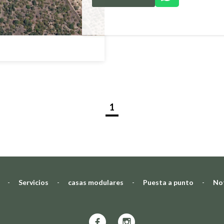
1
-
Servicios
-
casas modulares
-
Puesta a punto
-
Not