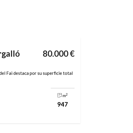
rgalló
80.000 €
del Fai destaca por su superficie total
2
m
947