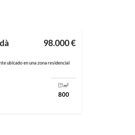
rdà
98.000 €
te ubicado en una zona residencial
2
m
800