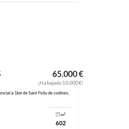
S
65.000 €
¡Ha bajado 10.000 €!
ncial a 1km de Sant Feliu de codines.
2
m
602