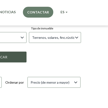
NOTICIAS
ES
CONTACTAR
 DEL FAI
Tipo de inmueble
Terrenos, solares, finc.rústicas,masías
SCAR
Precio (de menor a mayor)
Ordenar por