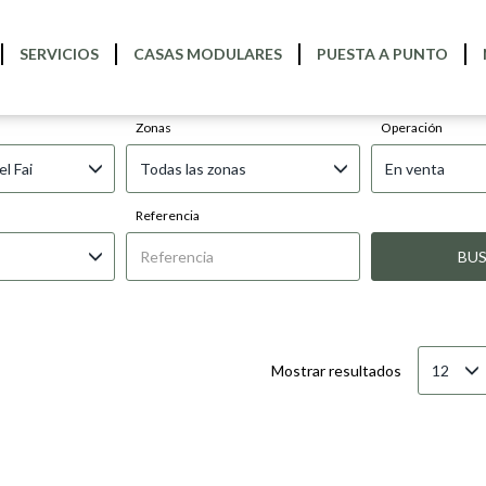
SERVICIOS
CASAS MODULARES
PUESTA A PUNTO
ES EN VENTA EN BIGUES I RIELLS
Zonas
Operación
el Fai
Todas las zonas
En venta
Referencia
BU
12
Mostrar resultados