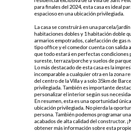
residencial exclusiva de la Villa de Sant F
para finales del 2024, esta casa es ideal p
espacioso en una ubicación privilegiada.
La casa se construirá en una parcela/jardín
habitaciones dobles y 1 habitación doble q
armarios empotrados, calefacción de gas na
tipo office y el comedor cuenta con salida 
que todo estará en perfectas condiciones 
sureste, terraza/porche y suelos de parque
Lo más destacado de esta casa es la impresi
incomparable a cualquier otra en la zona r
del centro de la Villa y a solo 35km de Barc
privilegiada. También es importante destacar
personalizar el interior según sus necesida
En resumen, esta es una oportunidad única
ubicación privilegiada. No pierda la oportun
persona. También podemos programar una vi
acabados de alta calidad del constructor.
obtener más información sobre esta propie