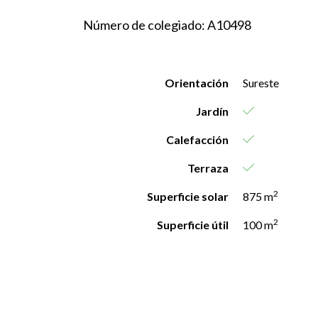
Número de colegiado: A10498
Orientación
Sureste
Jardín
Calefacción
Terraza
2
Superficie solar
875 m
2
Superficie útil
100 m