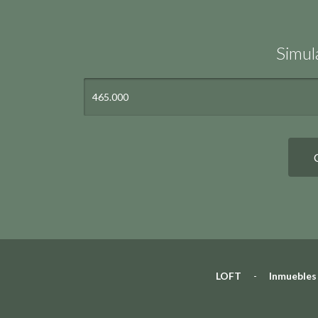
Simul
LOFT
-
Inmuebles