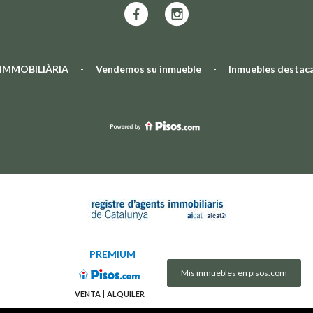
 IMMOBILIÀRIA
-
Vendemos su inmueble
-
Inmuebles destac
PREMIUM
Mis inmuebles en pisos.com
VENTA
ALQUILER