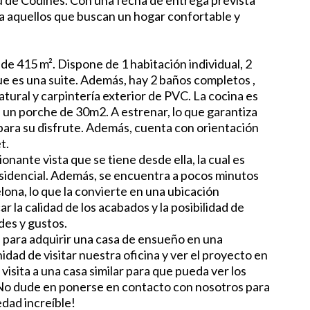
eliu de Codines. Con una fecha de entrega prevista
ara aquellos que buscan un hogar confortable y
 de 415 m². Dispone de 1 habitación individual, 2
ue es una suite. Además, hay 2 baños completos ,
tural y carpintería exterior de PVC. La cocina es
a un porche de 30m2. A estrenar, lo que garantiza
para su disfrute. Además, cuenta con orientación
t.
onante vista que se tiene desde ella, la cual es
esidencial. Además, se encuentra a pocos minutos
elona, lo que la convierte en una ubicación
 la calidad de los acabados y la posibilidad de
des y gustos.
 para adquirir una casa de ensueño en una
idad de visitar nuestra oficina y ver el proyecto en
sita a una casa similar para que pueda ver los
 ¡No dude en ponerse en contacto con nosotros para
dad increíble!