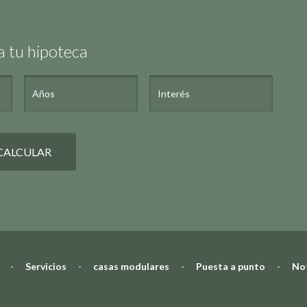
a tu hipoteca
CALCULAR
-
Servicios
-
casas modulares
-
Puesta a punto
-
Not