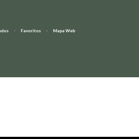
ados
-
Favoritos
-
Mapa Web