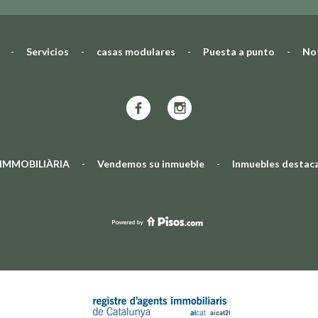
-
Servicios
-
casas modulares
-
Puesta a punto
-
Not
 IMMOBILIÀRIA
-
Vendemos su inmueble
-
Inmuebles destac