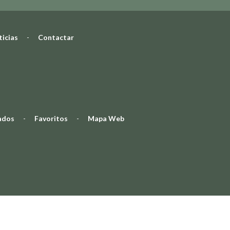
icias
-
Contactar
ados
-
Favoritos
-
Mapa Web