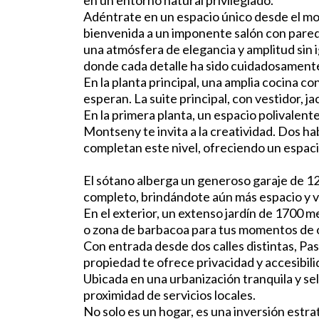
en un entorno natural privilegiado.
Adéntrate en un espacio único desde el mom
bienvenida a un imponente salón con pared
una atmósfera de elegancia y amplitud sin 
donde cada detalle ha sido cuidadosament
En la planta principal, una amplia cocina c
esperan. La suite principal, con vestidor, ja
En la primera planta, un espacio polivalent
Montseny te invita a la creatividad. Dos h
completan este nivel, ofreciendo un espacio
El sótano alberga un generoso garaje de 12
completo, brindándote aún más espacio y ve
En el exterior, un extenso jardín de 1700 m
o zona de barbacoa para tus momentos de 
Con entrada desde dos calles distintas, Pas
propiedad te ofrece privacidad y accesibili
Ubicada en una urbanización tranquila y sele
proximidad de servicios locales.
No solo es un hogar, es una inversión estr