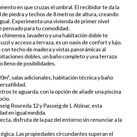
ento en que cruzas el umbral. El recibidor te da la
 de piedra y techos de 8 metros de altura, creando
igual. Experimenta una vivienda de primer nivel
e pensado para tu comodidad.
on chimenea, lavadero y una habitación doble te
cuzzi y acceso a terraza, es un oasis de confort y lujo.
e con techo de madera y vistas panorámicas al
abitaciones dobles, un baño completo y una terraza
 lleno de posibilidades.
0m², salas adicionales, habitación técnica y baño
rsatilidad.
etros te aguarda, con la opción de añadir una piscina
ocio.
seig Roureda 12 y Passeig de L Alzinar, esta
dad en igual medida.
cta, disfruta de la paz del entorno sin renunciar a la
atégica. Las propiedades circundantes superan el