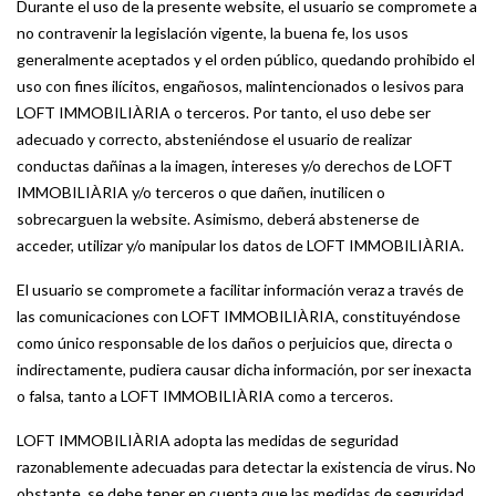
Durante el uso de la presente website, el usuario se compromete a
no contr
avenir la legislación vigente, la buena fe, los usos
generalmente aceptados y el orden público, quedando prohibido el
uso con fines ilícitos, engañosos, malintencionados o lesivos para
LOFT IMMOBILIÀRIA o terceros. Por tanto, el uso debe ser
adecuado y correcto, absteniéndose el usuario de realizar
conductas dañinas a la imagen, intereses y/o derechos de LOFT
IMMOBILIÀRIA y/o terceros o que dañen, inutilicen o
sobrecarguen la website. Asimismo, deberá abstenerse de
acceder, utilizar y/o manipular los datos de LOFT IMMOBILIÀRIA.
El usuario se compromete a facilitar información veraz a través de
las comunicaciones con LOFT IMMOBILIÀRIA, constituyéndose
como único responsable de los daños o perjuicios que, directa o
indirectamente, pudiera causar dicha información, por ser inexacta
o falsa, tanto a LOFT IMMOBILIÀRIA como a terceros.
LOFT IMMOBILIÀRIA adopta las medidas de seguridad
razonablemente adecuadas para detectar la existencia de virus. No
obstante, se debe tener en cuenta que las medidas de seguridad