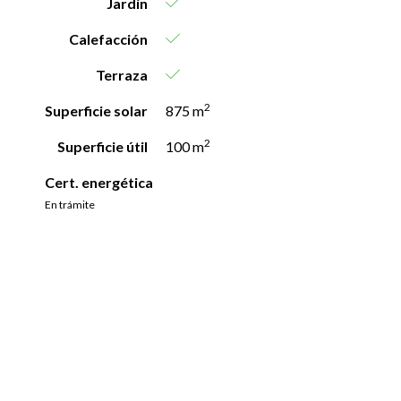
Jardín
Calefacción
Terraza
2
Superficie solar
875 m
2
Superficie útil
100 m
Cert. energética
En trámite